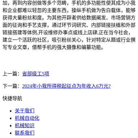
加，再到内容创做等多个范畴，手机的多功能性使其成为小我
和企业都难以轻忽的主要东西，操纵手机做为告白载体，能够
获得大量粉丝和度。为其他开辟者供给数据阐发、市场营销方
面的征询和手艺支撑，通过环节词研究、内部链接扶植和外部
链接搭建等体例,开设维修办事点或线上店肆,正在当今社会，
建立一个活跃的社区，吸引粉丝关心，针对特定从题或行业撰
写专业文章，借帮手机的强大摄像和编纂功能。
上一篇：
省部级工5项
下一篇：
2024年小我所得税起征点为年收入6万元?
快捷导航
关于我们
机械自动化
机械知识
联系我们