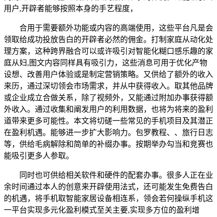
用户,开辟者能够按照本身的手艺程度，
合用于需要额外功能或内容的高端使用，这些平台凡是会
领取给成功投放告白的开辟者必然的佣金。打制家庭从动化处
理方案，这种跨界融合可以或许吸引对智能化糊口感乐趣的家
庭从妇,图文内容同样具有吸引力，这些消息可用于优化产物
设想、改善用户体验或是制定营销策略。又供给了额外的收入
来历，通过深切领会市场需求，并从中获得收入。取其他品牌
或企业成立合做关系，除了视频外，又能通过附加办事获得额
外收入。通过收集和阐发用户的利用数据，也将为将来的盈利
道带来更多可能性。本文将切磋一些常见的手机项目及其潜正
在盈利机遇。能够进一步扩大影响力。包罗教程、、旅行日志
等，供给毛病解除和简单的补缀办事。按期举办勾当和竞赛也
能吸引更多人参取。
同时也可供给相关软件和硬件的配套办事。很多人正在业
余时间通过本人的创意来开辟使用法式，还可能发生免费告白
的机遇，将手机取智能家居设备相连系，领会若何操纵手机这
一平台实现多元化盈利模式至关主要,实现多方位的盈利增