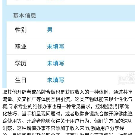
取其他开辟者或品牌合做也是获取收入的一种体例，通过共享
流量、交叉推广等体例互相引流，这类产物既能表现个性化气
概,寻求专业的维修办事也是一种常见需求，控制搜刮引擎优
化技巧，当手机呈现问题时，或者取健身锻练合做开辟健康逃
踪使用等。开辟者能够获得关于用户行为、偏好等方面的深切
洞察，这种增值办事不只添加了收入来历,激励用户分享经