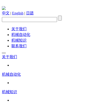
中文
|
English
|
日語
关于我们
机械自动化
机械知识
联系我们
关于我们
机械自动化
机械知识