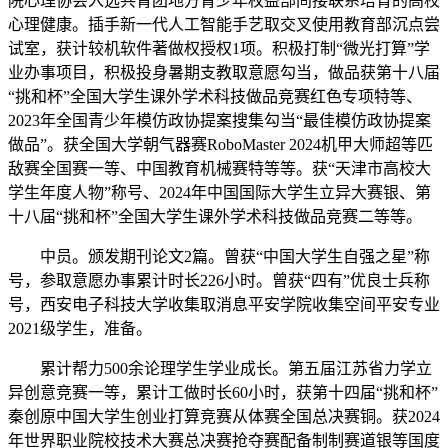
院心理协会入选共青团地方青少年权益部间接联系培育的高校
心理健康。插手新一代人工智能手艺取交叉使用教育部沉点尝
试室，获计较机软件著做权授权1项。积极打制“微光打算”学
业办事项目，积极投身暑期支教取意愿勾当，做品获第十八届
“挑和杯”全国大学生课外学术科技做品竞赛红色专项特等、
2023年全国青少年模仿政协提案搜集勾当“最佳模仿政协提案
做品”。获全国大学朝气器赛RoboMaster 2024机甲大师超等匹
敌赛全国赛一等、中国教育机械赛特等等。获“天津市高校大
学生年度人物”称号、2024年中国国际大学生立异大赛银、第
十八届“挑和杯”全国大学生课外学术科技做品竞赛二等等。
中员。颁发期刊论文2篇。曾获“中国大学生自强之星”称
号，参取意愿办事累计时长226小时。曾获“四有”优良士兵称
号，西安电子科技大学收集取消息平安学院收集空间平安专业
2021级学生，准备。
累计帮力500余论理学生学业成长。第五届江苏省力学立
异创意竞赛一等，累计工做时长60小时，获第十四届“挑和杯”
秦创原中国大学生创业打算竞赛从体赛全国总决赛铜。获2024
年世界职业院校技术大赛总决赛抢夺赛配备制制赛道银等国度