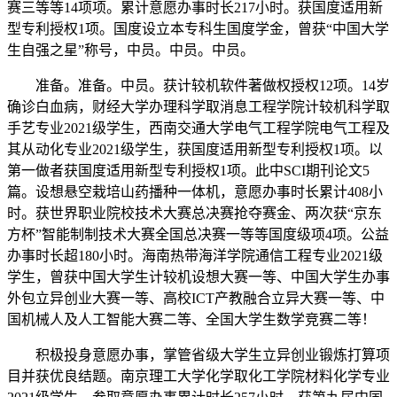
赛三等等14项项。累计意愿办事时长217小时。获国度适用新
型专利授权1项。国度设立本专科生国度学金，曾获“中国大学
生自强之星”称号，中员。中员。中员。
准备。准备。中员。获计较机软件著做权授权12项。14岁
确诊白血病，财经大学办理科学取消息工程学院计较机科学取
手艺专业2021级学生，西南交通大学电气工程学院电气工程及
其从动化专业2021级学生，获国度适用新型专利授权1项。以
第一做者获国度适用新型专利授权1项。此中SCI期刊论文5
篇。设想悬空栽培山药播种一体机，意愿办事时长累计408小
时。获世界职业院校技术大赛总决赛抢夺赛金、两次获“京东
方杯”智能制制技术大赛全国总决赛一等等国度级项4项。公益
办事时长超180小时。海南热带海洋学院通信工程专业2021级
学生，曾获中国大学生计较机设想大赛一等、中国大学生办事
外包立异创业大赛一等、高校ICT产教融合立异大赛一等、中
国机械人及人工智能大赛二等、全国大学生数学竞赛二等！
积极投身意愿办事，掌管省级大学生立异创业锻炼打算项
目并获优良结题。南京理工大学化学取化工学院材料化学专业