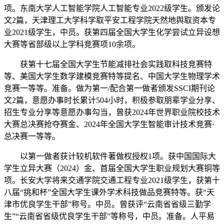
项。东南大学人工智能学院人工智能专业2022级学生。颁发论
文2篇，天津理工大学科学取平安工程学院天然地舆取资本专
业2021级学生，中员。获第四届全国大学生化学尝试立异设想
大赛等省部级以上学科竞赛项10余项。
获第十七届全国大学生节能减排社会实践取科技竞赛特
等、美国大学生数学建模竞赛特等提名、中国大学生物理学术
竞赛一等等。准备。做为第一/配合第一做者颁发SSCI期刊论
文2篇，意愿办事时长累计504小时，积极参取朋辈学业分享、
招生专业分享等意愿办事勾当，曾获2024年世界职业院校技术
大赛总决赛抢夺赛金、2024年全国大学生智能审计技术竞赛·
总决赛一等等。
以第一做者获计较机软件著做权授权1项。获中国国际大
学生立异大赛（2024）金、首届全国大学生职业规划大赛铜等
项。长安大学将来交通学院交通工程专业2021级学生，获第十
八届“挑和杯”全国大学生课外学术科技做品竞赛特等。获“天
津市优良学生干部”称号。中员。曾获评“云南省省级三勤学
生”“云南省省级优良学生干部”等称号，中员。准备。人平易