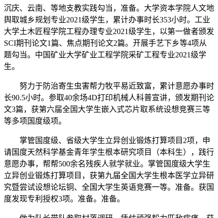
沉庆、云南、等地支教实践勾当，准备。大学资本学院人文地
舆取城乡规划专业2021级学生，累计办事时长353小时。工业
大学土木匠程学院工程办理专业2021级学生，以第一做者颁发
SCI期刊论文1篇、焦点期刊论文2篇。开展手艺下乡等4项从
题勾当。中国矿业大学矿业工程学院采矿工程专业2021级学
生。
努力于防治寄生虫害帮力牧平易近致富，累计意愿办事时
长90.5小时。参取40余场4D打印机械人科普宣讲，颁发期刊论
文3篇，获第六届全国大学生嵌入式芯片取系统设想竞赛三等
等多项国度级项。
掌管国度级、省级大学生立异创业锻炼打算项目2项，申
请国度天然科学基金青年学生根本研究项目（本科生），践行
意愿办事，帮帮500余名残疾人就学就业。掌管国度级大学生
立异创业锻炼打算项目，获第九届全国大学生根本医学立异研
究暨尝试设想论坛铜、全国大学生英语竞赛一等。准备。获国
度发现专利授权3项。准备。准备。