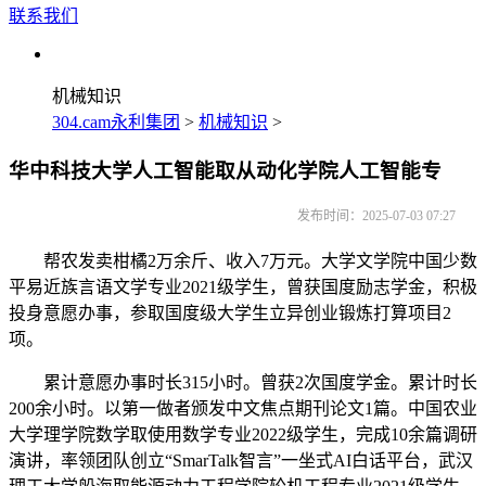
联系我们
机械知识
304.cam永利集团
>
机械知识
>
华中科技大学人工智能取从动化学院人工智能专
发布时间：2025-07-03 07:27
帮农发卖柑橘2万余斤、收入7万元。大学文学院中国少数
平易近族言语文学专业2021级学生，曾获国度励志学金，积极
投身意愿办事，参取国度级大学生立异创业锻炼打算项目2
项。
累计意愿办事时长315小时。曾获2次国度学金。累计时长
200余小时。以第一做者颁发中文焦点期刊论文1篇。中国农业
大学理学院数学取使用数学专业2022级学生，完成10余篇调研
演讲，率领团队创立“SmarTalk智言”一坐式AI白话平台，武汉