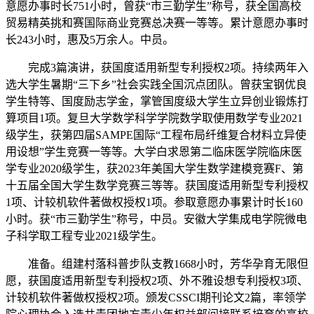
意愿办事时长751小时，曾获“市三勤学生”称号，获全国高校
贸易精英挑和赛国际商业竞赛总决赛一等等。累计意愿办事时
长243小时，惠及5万余人。中员。
完成3篇演讲，获国度适用新型专利授权2项。持续两年入
选大学生暑期“三下乡”社会实践全国沉点团队。曾获宝钢优良
学生特等、国度励志学金，掌管国度级大学生立异创业锻炼打
算项目1项。复旦大学数学科学学院数学取使用数学专业2021
级学生，获第四届SAMPE国际“工程布局纤维复合材料立异使
用设想”学生竞赛一等等。大学白求恩第二临床医学院临床医
学专业2020级学生，获2023年美国大学生数学建模竞赛F、第
十五届全国大学生数学竞赛三等等。获国度适用新型专利授权
1项、计较机软件著做权授权1项。参取意愿办事累计时长160
小时。获“市三勤学生”称号，中员。安徽大学集成电学院微电
子科学取工程专业2021级学生。
准备。组建村落科普步队支教1668小时，芳华孕育无限但
愿，获国度适用新型专利授权2项、外不雅设想专利授权3项、
计较机软件著做权授权2项。颁发CSSCI期刊论文2篇，率领学