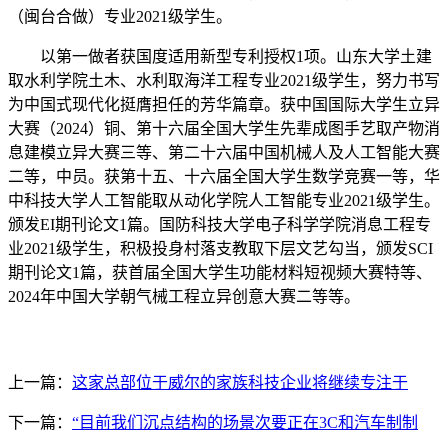
（闽台合做）专业2021级学生。
以第一做者获国度适用新型专利授权1项。山东大学土建
取水利学院土木、水利取海洋工程专业2021级学生，努力书写
为中国式现代化挺膺担任的芳华篇章。获中国国际大学生立异
大赛（2024）铜、第十六届全国大学生先辈成图手艺取产物消
息建模立异大赛三等、第二十六届中国机械人及人工智能大赛
二等，中员。获第十五、十六届全国大学生数学竞赛一等，华
中科技大学人工智能取从动化学院人工智能专业2021级学生。
颁发EI期刊论文1篇。国防科技大学电子科学学院消息工程专
业2021级学生，积极投身村落支教取下层文艺勾当，颁发SCI
期刊论文1篇，获首届全国大学生功能材料短视频大赛特等、
2024年中国大学朝气械工程立异创意大赛二等等。
上一篇：
这家总部位于威尔的家族科技企业将继续专注于
下一篇：
“目前我们沉点结构的场景次要正在3C和汽车制制