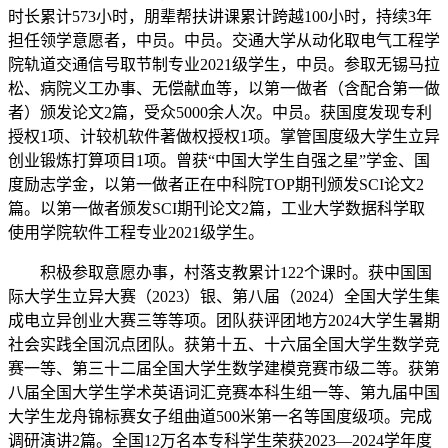
时长累计573小时，朋辈帮扶讲课累计跨越100小时，持续3年
担任领学意愿者，中员。中员。交通大学从动化取电气工程学
院轨道交通信号取节制专业2021级学生，中员。参取无锡马拉
松、病院义工办事、无偿献血等，以第一做者（含配合第一做
者）颁发论文2篇，受众5000余人次。中员。获国度发现专利
授权1项、计较机软件著做权授权1项。掌管国度级大学生立异
创业锻炼打算项目1项。曾获“中国大学生自强之星”学金、国
度励志学金，以第一做者正在中科院TOP期刊颁发SCI论文2
篇。以第一做者颁发SCI期刊论文2篇，工业大学数据科学取
使用学院软件工程专业2021级学生。
积极参取意愿办事，村落支教累计122个课时。获中国国
际大学生立异大赛（2023）银、第八届（2024）全国大学生集
成电立异创业大赛三等等项。团队获评团地方2024大学生暑期
社会实践全国沉点团队。获第十五、十六届全国大学生数学竞
赛一等、第三十二届全国大学生数学建模竞赛市级二等。获第
八届全国大学生学术英语词汇竞赛本科生组一等、第九届中国
大学生龙舟锦标赛女子组曲道500米第一名等国度级项。完成
调研演讲2篇。全国12万名本专科学生荣获2023—2024学年度