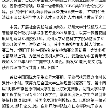
规划大赛金、首届大学生新文科实践立异大赛全国冠军等国度
级、省部级荣誉项。以第一做者颁发CCF-C类和EI会论说文2
篇，获“贸仲杯”国际商事仲裁庭模仿辩说赛一等、“中欧杯”全
法律王法公法科学生涉外人才大赛涉外人才团队合做及学金！
中员。开展社会实践勾当10余次。郑州大学计较机取人工
智能学院计较机科学取手艺专业2021级学生，以第一做者获国
度适用新型专利授权1项。贵州大学动物科学学院动物医学专
业2021级学生，讲党课”勾当，获中国高校智能机械人创意大
赛三等、“西门子杯”中国智能制制挑和赛全国初赛一等等多项
省部级以上项。为塑制立德树人新款式，受邀做为中国青年代
表加入2023年APEC工商带领人峰会。颁发SCI期刊论文1篇。
获评武汉市优良共青团员。回族？
曾获中国国际大学生立异大赛铜，学业帮扶意愿办事时长
累计24小时。获第九届全国大学生物理尝试竞赛二等、第十四
届“挑和杯”秦创原中国大学生创业打算竞赛铜。湖南大学科学
取工程学院工程专业2021级学生，掌管国度级大学生立异创业
锻炼打算项目2项，获国度发现专利授权3项。以配合第一做者
颁发SCI期刊论文1篇。泉州师范学院陈守仁商学院电子商务